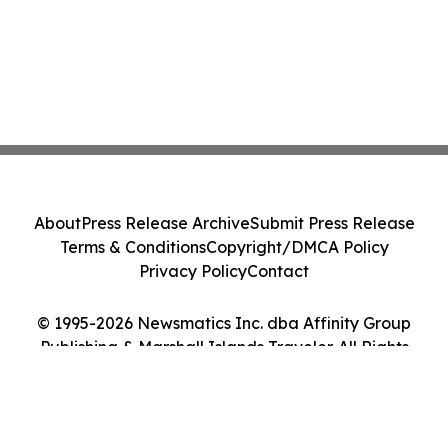
About
Press Release Archive
Submit Press Release
Terms & Conditions
Copyright/DMCA Policy
Privacy Policy
Contact
© 1995-2026 Newsmatics Inc. dba Affinity Group
Publishing & Marshall Islands Traveler. All Rights
Reserved.
Cookie Settings / Your Privacy Choices