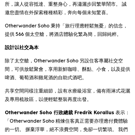
所，讓人從容抵達、重整身心，再瀟灑步回繁華鬧市。 誠
邀您盡情在外探索種種精彩，奔向每個未知驚喜。
Otherwander Soho 秉持「旅行理應輕鬆無憂」的信念，
提供 566 個太空艙，將酒店體驗化繁為簡，回歸純粹。
設計以社交為本
除了太空艙，Otherwander Soho 另設住客專屬社交空
間，可供放鬆聚會，享用新鮮咖啡、酥點、小食，以及提供
啤酒、葡萄酒和雞尾酒的自助式酒吧。
共享空間同樣注重細節，設有水療級浴室，備有雨淋式花灑
及專用梳妝區，以便輕鬆整裝再度出發。
Otherwander Soho 行政總裁 Fredrik Korallus
表示：
「Otherwander Soho 精煉住客真正需要亦理應付費體驗
的一切。 摒棄浮華，絕不浪費空間，免卻一切繁瑣。 我們