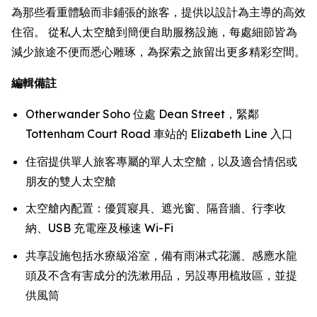
為那些看重體驗而非鋪張的旅客，提供以設計為主導的高效
住宿。 從私人太空艙到簡便自助服務設施，每處細節皆為
減少旅途不便而悉心雕琢，為探索之旅留出更多精彩空間。
編輯備註
Otherwander Soho 位處 Dean Street，緊鄰
Tottenham Court Road 車站的 Elizabeth Line 入口
住宿提供單人旅客專屬的單人太空艙，以及適合情侶或
朋友的雙人太空艙
太空艙內配置：優質寢具、遮光窗、隔音牆、行李收
納、USB 充電座及極速 Wi-Fi
共享設施包括水療級浴室，備有雨淋式花灑、感應水龍
頭及不含有害成分的洗漱用品，另設專用梳妝區，並提
供風筒