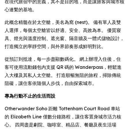
在現代旅宿中的意義，其不是目的地，而是讓旅客與城市核
心連繫的基地。
此概念精髓在於太空艙，美名為窩 (nest)。 備有單人及雙
人選擇，每個太空艙皆以舒適、安全、高效為本。 優質寢
具、燈光與溫度控制、遮光窗、隔音牆及一體式儲物設計，
打造獨立的寧靜空間，與外界節奏形成鮮明對比。
從預訂到抵達，每一步盡顯數碼化。 網上辦理入住後，住
客可使用流動錢包內支援 QR 碼的 Wanderpass，輕鬆進
入大樓及其私人太空艙。 打造順暢無阻的旅程，掃除傳統
阻礙，讓住客依隨個人步伐，自由探索城市。
專為行動不止的生活而設
Otherwander Soho 距離 Tottenham Court Road 車站
的 Elizabeth Line 僅數分鐘路程，讓住客置身城市活力核
心。 四周盡是劇院、咖啡室、精品店、餐廳及夜生活場